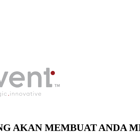
ANG AKAN MEMBUAT ANDA M