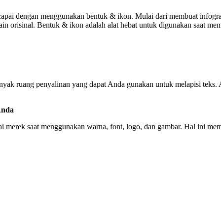
capai dengan menggunakan bentuk & ikon. Mulai dari membuat infografis
 orisinal. Bentuk & ikon adalah alat hebat untuk digunakan saat memb
anyak ruang penyalinan yang dapat Anda gunakan untuk melapisi teks. 
Anda
asai merek saat menggunakan warna, font, logo, dan gambar. Hal ini 