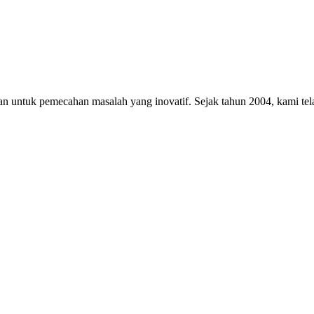
kan untuk pemecahan masalah yang inovatif. Sejak tahun 2004, kami t