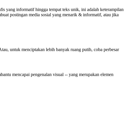
 yang informatif hingga tempat teks unik, ini adalah keterampilan
uat postingan media sosial yang menarik & informatif, atau jika
Atau, untuk menciptakan lebih banyak ruang putih, coba perbesar
membantu mencapai pengenalan visual -- yang merupakan elemen