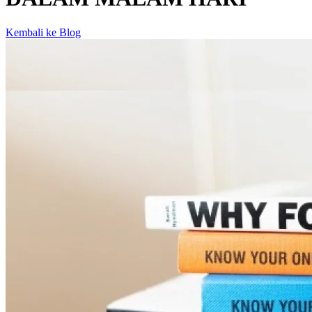
Kembali ke Blog