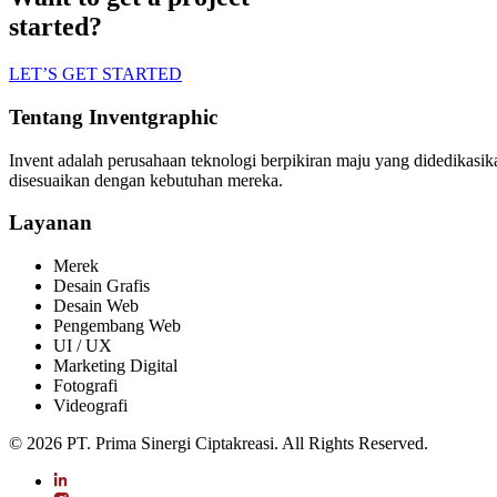
started?
LET’S GET STARTED
Tentang Inventgraphic
Invent adalah perusahaan teknologi berpikiran maju yang didedikasi
disesuaikan dengan kebutuhan mereka.
Layanan
Merek
Desain Grafis
Desain Web
Pengembang Web
UI / UX
Marketing Digital
Fotografi
Videografi
© 2026 PT. Prima Sinergi Ciptakreasi. All Rights Reserved.