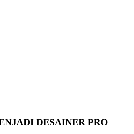
ENJADI DESAINER PRO