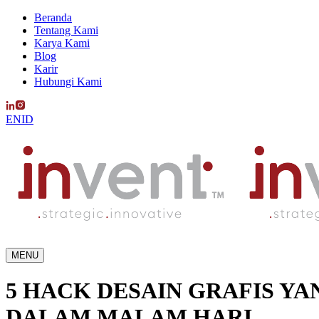
Beranda
Tentang Kami
Karya Kami
Blog
Karir
Hubungi Kami
EN
ID
MENU
5 HACK DESAIN GRAFIS Y
DALAM MALAM HARI